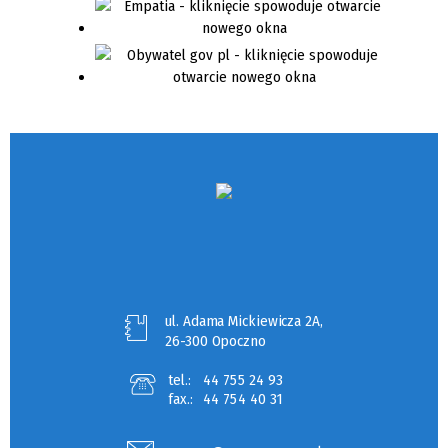
ul. Adama Mickiewicza 2A,
26-300 Opoczno
tel.:
44 755 24 93
fax.:
44 754 40 31